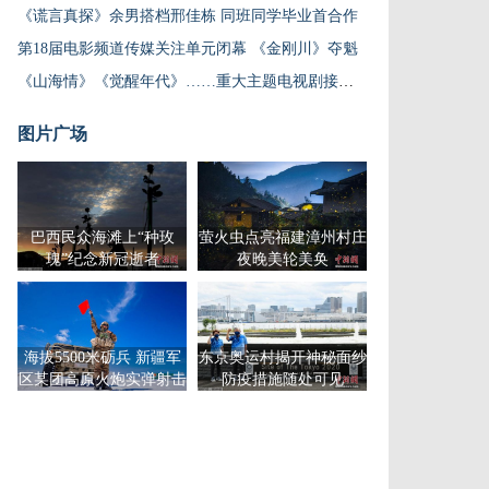
《谎言真探》余男搭档邢佳栋 同班同学毕业首合作
第18届电影频道传媒关注单元闭幕 《金刚川》夺魁
《山海情》《觉醒年代》……重大主题电视剧接力热播
图片广场
巴西民众海滩上“种玫
萤火虫点亮福建漳州村庄
瑰”纪念新冠逝者
夜晚美轮美奂
海拔5500米砺兵 新疆军
东京奥运村揭开神秘面纱
区某团高原火炮实弹射击
防疫措施随处可见
炮声隆