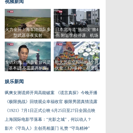
视频新闻
火力全开！海军陆战队多
日本北海道"熊出没"致4
型武器昼夜实射
伤 附近学校停课、机场
停飞
专访刘烨：演员背台词是
航天员在空间站的3个月
基本功 不需要再解释
伙食：120多种，都是喜
欢吃的
娱乐新闻
飒爽女测谎师开局高能破案 《谎言真探》今晚开播
《极限挑战》回馈观众幸福收官 极限男团真情流露
《1921》7月1日正式公映 6月25日至27日全国点映
上海国际电影节落幕：“光影之城”，何以动人？
影片《守岛人》主创亮相厦门 礼赞 “守岛精神”