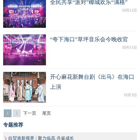
全民共享“派对”椰城欢乐“满格”
10月11日
“夸下海口”草坪音乐会今晚收官
10月11日
开心麻花新舞台剧《出马》在海口
上演
10月3日
1
2
下一页
尾页
专题推荐
自贸港新视界 | 聚力临高 共鉴成长