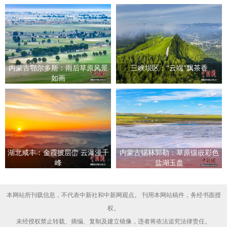
内蒙古鄂尔多斯：雨后草原风景
三峡坝区：“云端”飘茶香
如画
湖北咸丰：金霞披层峦 云瀑漫千
内蒙古锡林郭勒：草原镶嵌彩色
峰
盐湖玉盘
本网站所刊载信息，不代表中新社和中新网观点。 刊用本网站稿件，务经书面授
权。
未经授权禁止转载、摘编、复制及建立镜像，违者将依法追究法律责任。