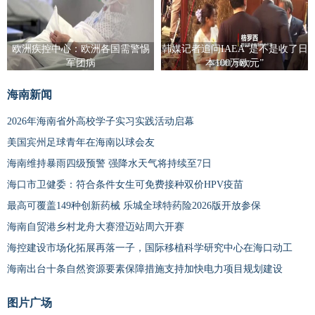
欧洲疾控中心：欧洲各国需警惕
韩媒记者追问IAEA“是不是收了日
军团病
本100万欧元”
海南新闻
2026年海南省外高校学子实习实践活动启幕
美国宾州足球青年在海南以球会友
海南维持暴雨四级预警 强降水天气将持续至7日
海口市卫健委：符合条件女生可免费接种双价HPV疫苗
最高可覆盖149种创新药械 乐城全球特药险2026版开放参保
海南自贸港乡村龙舟大赛澄迈站周六开赛
海控建设市场化拓展再落一子，国际移植科学研究中心在海口动工
海南出台十条自然资源要素保障措施支持加快电力项目规划建设
图片广场