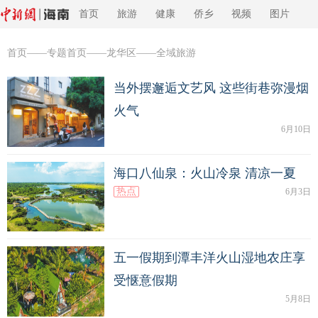
首页
旅游
健康
侨乡
视频
图片
首页
——
专题首页
——龙华区——全域旅游
当外摆邂逅文艺风 这些街巷弥漫烟
火气
6月10日
海口八仙泉：火山冷泉 清凉一夏
热点
6月3日
五一假期到潭丰洋火山湿地农庄享
受惬意假期
5月8日