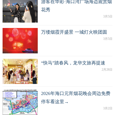
游客在华彩·海口湾广场海边观赏烟
花秀
3月5日
万缕烟霞开盛景 一城灯火映团圆
3月5日
“快马”踏春风，龙华文旅再提速
2月28日
2026年海口元宵烟花晚会周边免费
停车看这里→
3月2日