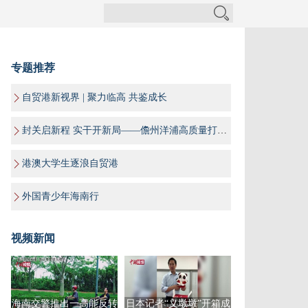
专题推荐
自贸港新视界 | 聚力临高 共鉴成长
封关启新程 实干开新局——儋州洋浦高质量打造海南自贸港“样板间”
港澳大学生逐浪自贸港
外国青少年海南行
视频新闻
海南交警推出一高能反转
日本记者“义墩墩”开箱成