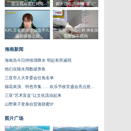
普法视频走红网络
都大运会吉祥物“蓉宝”
KPL王者荣耀职业选手久
欧洲疾控中心：欧洲各国
诚的修炼之旅
需警惕军团病
海南新闻
海南岛今日持续强降水 明起有所减弱
他们在陵水用数据养鱼
三亚市人大常委会任免名单
烟花表演、特色市集……欢乐节收官盛会亮点抢先看
三亚“艺术盲盒”让文化流动起来
山野果子变身自贸港甜蜜IP
图片广场