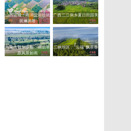
山西运城：雨润盐湖绘就
广西三江侗乡夏日田园美
斑斓画卷
内蒙古鄂尔多斯：雨后草
三峡坝区：“云端”飘茶香
原风景如画