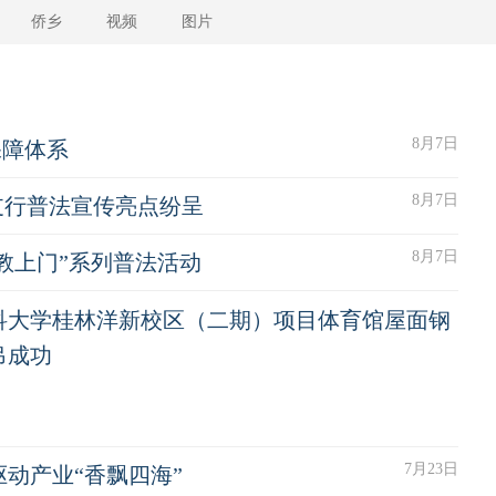
侨乡
视频
图片
8月7日
保障体系
8月7日
支行普法宣传亮点纷呈
8月7日
教上门”系列普法活动
科大学桂林洋新校区（二期）项目体育馆屋面钢
吊成功
7月23日
驱动产业“香飘四海”