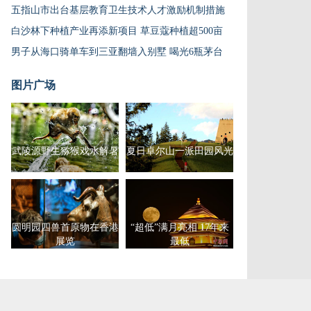
五指山市出台基层教育卫生技术人才激励机制措施
白沙林下种植产业再添新项目 草豆蔻种植超500亩
男子从海口骑单车到三亚翻墙入别墅 喝光6瓶茅台
图片广场
武陵源野生猕猴戏水解暑
夏日卓尔山一派田园风光
圆明园四兽首原物在香港
“超低”满月亮相 17年来
展览
最低