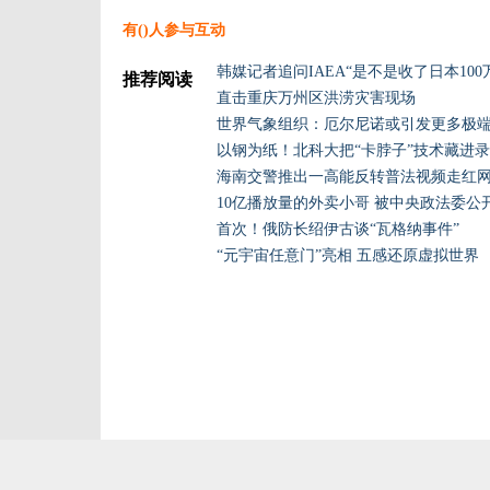
有(
)人参与互动
韩媒记者追问IAEA“是不是收了日本100
推荐阅读
直击重庆万州区洪涝灾害现场
世界气象组织：厄尔尼诺或引发更多极
以钢为纸！北科大把“卡脖子”技术藏进
海南交警推出一高能反转普法视频走红
10亿播放量的外卖小哥 被中央政法委公
首次！俄防长绍伊古谈“瓦格纳事件”
“元宇宙任意门”亮相 五感还原虚拟世界