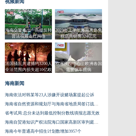
视频新闻
海南交警推出一高能反转
2023年上半年海南离岛免
普法视频走红网络
税店共销售324亿元
法国骚乱共逮捕约3200人
欧洲疾控中心：欧洲各国
全法范围内损失超10亿欧
需警惕军团病
元
海南新闻
海南依法对韩某等23人涉嫌开设赌场案提起公诉
海南省自然资源和规划厅与海南省地质局签订战略合作框架协议
省考试局:总分未达到最低控制分数线填报志愿无效
海南自贸港知识产权法院海口国家高新区审判庭成立
海南今年普通高中招生计划数增加3957个