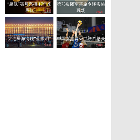
“超低”满月亮相 17年来
第75集团军某旅伞降实跳
最低
现场
大连星海湾现“蓝眼泪”
中国女排晋级世联赛总决
赛