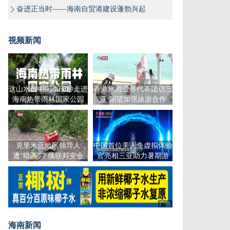
奋进正当时——海南自贸港建设蓬勃兴起
视频新闻
这山水很中国！60秒走进
香港旅游业界代表团访三
海南热带雨林国家公园
亚 期望加强旅游合作
克里米亚地区领导人
中国首位美人鱼虚拟体验
遭“暗杀”？俄联邦安全
官亮相三亚助力暑期游
局：已挫败
广告
海南新闻