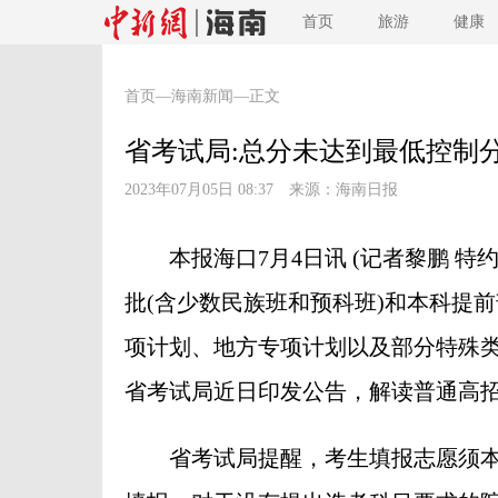
首页
旅游
健康
首页
—
海南新闻
—正文
省考试局:总分未达到最低控制
2023年07月05日 08:37 来源：
海南日报
本报海口7月4日讯 (记者黎鹏 特约
批(含少数民族班和预科班)和本科提
项计划、地方专项计划以及部分特殊
省考试局近日印发公告，解读普通高
省考试局提醒，考生填报志愿须本