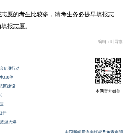
志愿的考生比较多，请考生务必提早填报志
响填报志愿。
编辑：叶霖嘉
整治专项行动
318件
范区建设
本网官方微信
%
涯
召开
饮旅游火爆
中国新闻网海南版权及免责声明