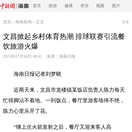
首页
旅游
健康
侨乡
视频
图片
首页
—
海南新闻
—正文
分享
文昌掀起乡村体育热潮 排球联赛引流餐
饮旅游火爆
2023年07月04日 08:41 来源：
海南日报
海南日报记者刘梦晓
近两天来，文昌市龙楼镇某饭店负责人陈力每天
忙得脚沾不着地。一到饭点，餐厅里游客络绎不绝，
陈力心里乐开了花。
“继上次火箭发射之后，餐厅又迎来客人高