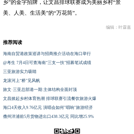
乡”的金字招牌，让文昌排球联赛成为美丽乡村“景
美、人美、生活美”的“万花筒”。
编辑：叶霖嘉
推荐阅读
海南自贸港政策巡讲与招商推介活动在海口举行
@考生 7月4日可查海南“三支一扶”招募笔试成绩
三亚旅游实力吸睛
龙滚河上“桥”见风帆
旅文·三亚总部港一期:主体结构全面封顶
文昌掀起乡村体育热潮 排球联赛引流餐饮旅游火爆
海口4天收入9.76亿元 演唱会如何"唱响"旅游经济
儋州洋浦前5月货物进出口438.3亿元 同比增25.9%