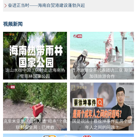
奋进正当时——海南自贸港建设蓬勃兴起
视频新闻
这山水很中国！60秒走进海南热
香港旅游业界代表团访三亚 期望
带雨林国家公园
加强旅游合作
克里米亚地区领导人遭“暗杀”？俄
国是说法｜蔡徐坤事件是两个成
联邦安全局：已挫败
年人之间的问题？