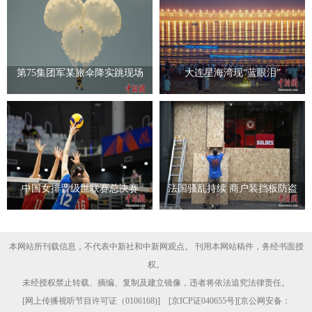
第75集团军某旅伞降实跳现场
大连星海湾现“蓝眼泪”
中国女排晋级世联赛总决赛
法国骚乱持续 商户装挡板防盗
本网站所刊载信息，不代表中新社和中新网观点。 刊用本网站稿件，务经书面授
权。
未经授权禁止转载、摘编、复制及建立镜像，违者将依法追究法律责任。
[
网上传播视听节目许可证（0106168)
] [
京ICP证040655号
][京公网安备：