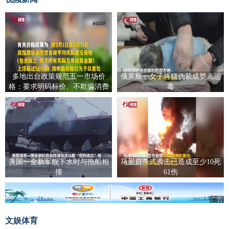
多地出台政策规范五一市场价
俄罗斯一女子将猫伪装成婴儿运
格：要求明码标价、不欺骗消费
毒
者
美国一全新军舰下水时与拖船相
马里自杀式袭击已造成至少10死
撞
61伤
广告
广告
文娱体育