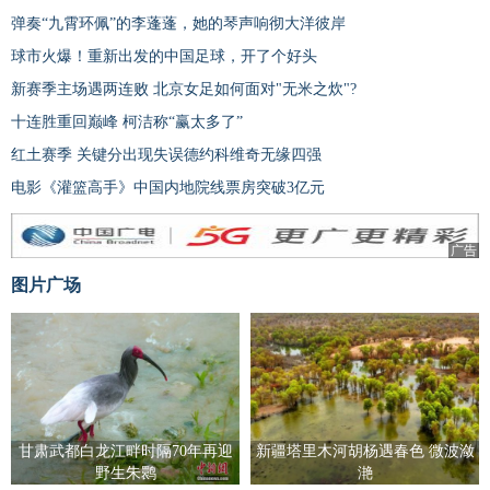
弹奏“九霄环佩”的李蓬蓬，她的琴声响彻大洋彼岸
球市火爆！重新出发的中国足球，开了个好头
新赛季主场遇两连败 北京女足如何面对"无米之炊"?
十连胜重回巅峰 柯洁称“赢太多了”
红土赛季 关键分出现失误德约科维奇无缘四强
电影《灌篮高手》中国内地院线票房突破3亿元
广告
图片广场
甘肃武都白龙江畔时隔70年再迎
新疆塔里木河胡杨遇春色 微波潋
野生朱鹮
滟