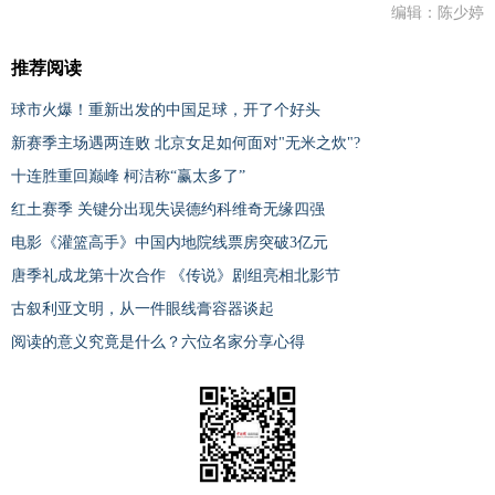
编辑：陈少婷
推荐阅读
球市火爆！重新出发的中国足球，开了个好头
新赛季主场遇两连败 北京女足如何面对"无米之炊"?
十连胜重回巅峰 柯洁称“赢太多了”
红土赛季 关键分出现失误德约科维奇无缘四强
电影《灌篮高手》中国内地院线票房突破3亿元
唐季礼成龙第十次合作 《传说》剧组亮相北影节
古叙利亚文明，从一件眼线膏容器谈起
阅读的意义究竟是什么？六位名家分享心得