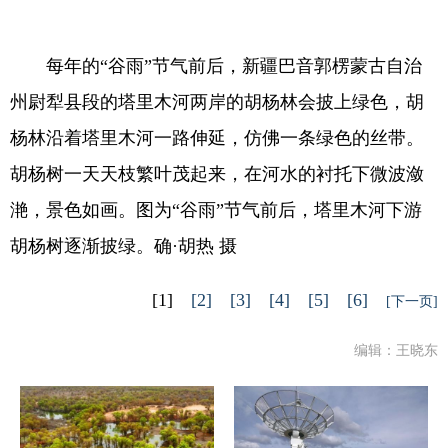
每年的“谷雨”节气前后，新疆巴音郭楞蒙古自治
州尉犁县段的塔里木河两岸的胡杨林会披上绿色，胡
杨林沿着塔里木河一路伸延，仿佛一条绿色的丝带。
胡杨树一天天枝繁叶茂起来，在河水的衬托下微波潋
滟，景色如画。图为“谷雨”节气前后，塔里木河下游
胡杨树逐渐披绿。确·胡热 摄
[1]
[2]
[3]
[4]
[5]
[6]
[下一页]
编辑：王晓东