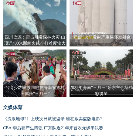
四川盐源：雷击引发森林火灾 山
“星舰”火箭发射严重损坏发射台
顶近400米断续火线扑打难度较大
台湾少数民族同胞在海南黎族村
2023年海南“三月三”乐东主会场精
庄体验“三月三”
彩纷呈
文娱体育
《流浪地球2》上映次日就被盗录 谁在贩卖盗版电影?
CBA:季后赛产生四强 广东队近21年来首次无缘半决赛