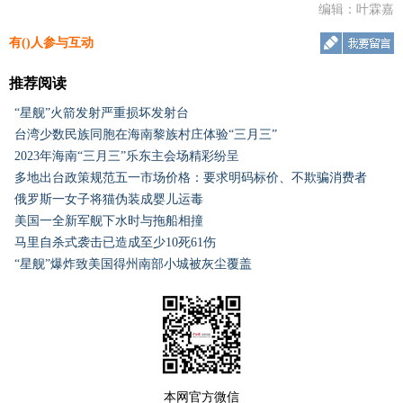
编辑：叶霖嘉
有(
)人参与互动
推荐阅读
“星舰”火箭发射严重损坏发射台
台湾少数民族同胞在海南黎族村庄体验“三月三”
2023年海南“三月三”乐东主会场精彩纷呈
多地出台政策规范五一市场价格：要求明码标价、不欺骗消费者
俄罗斯一女子将猫伪装成婴儿运毒
美国一全新军舰下水时与拖船相撞
马里自杀式袭击已造成至少10死61伤
“星舰”爆炸致美国得州南部小城被灰尘覆盖
本网官方微信