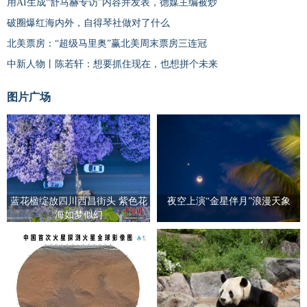
用AI生成“舒马赫专访”内容并发表，德媒主编被炒
破圈爆红海内外，自得琴社做对了什么
北美票房：“超级马里奥”赢北美周末票房三连冠
中新人物丨陈若轩：想要抓住现在，也想拼个未来
图片广场
蓝花楹绽放四川西昌街头 紫色花
夜空上演“金星伴月”浪漫天象
海如梦似幻