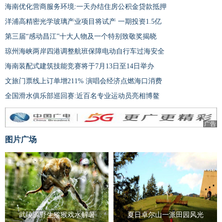
海南优化营商服务环境:一天办结住房公积金贷款抵押
洋浦高精密光学玻璃产业项目将试产 一期投资1.5亿
第三届“感动昌江”十大人物及一个特别致敬奖揭晓
琼州海峡两岸四港调整航班保障电动自行车过海安全
海南装配式建筑技能竞赛将于7月13日至14日举办
​文旅门票线上订单增211% 演唱会经济点燃海口消费
全国滑水俱乐部巡回赛:近百名专业运动员亮相博鳌
广告
图片广场
武陵源野生猕猴戏水解暑
夏日卓尔山一派田园风光