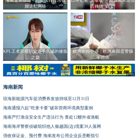
海南交警推出一高能反转普法视
日本记者“义墩墩”开箱成都大运会
频走红网络
吉祥物“蓉宝”
KPL王者荣耀职业选手久诚的修炼
欧洲疾控中心：欧洲各国需警惕
之旅
军团病
广告
广告
海南新闻
琼海新能源汽车促消费券发放持续至12月31日
海南通报六起“吃拿卡要”破坏营商环境典型案例
海南严打渔业安全生产违法行为 查处12艘外省渔船
海南海岸警察侦破组织他人偷越国(边)境案39人落网
强收保证金、预付费 海南发布公用企业反垄断指引