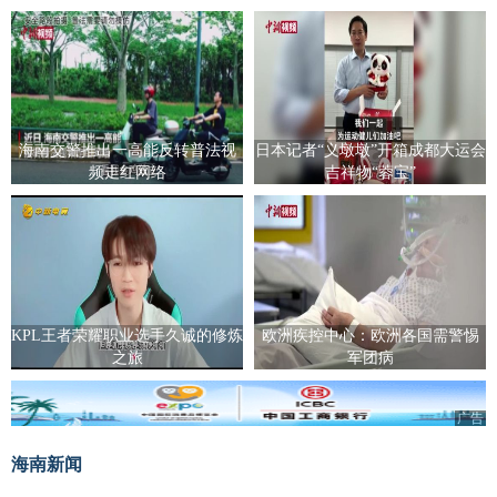
海南交警推出一高能反转普法视
日本记者“义墩墩”开箱成都大运会
频走红网络
吉祥物“蓉宝”
KPL王者荣耀职业选手久诚的修炼
欧洲疾控中心：欧洲各国需警惕
之旅
军团病
广告
海南新闻