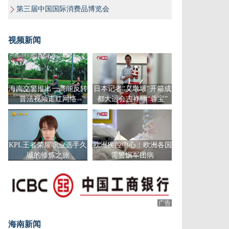
第三届中国国际消费品博览会
视频新闻
海南交警推出一高能反转
日本记者“义墩墩”开箱成
普法视频走红网络
都大运会吉祥物“蓉宝”
KPL王者荣耀职业选手久
欧洲疾控中心：欧洲各国
诚的修炼之旅
需警惕军团病
广告
广告
海南新闻