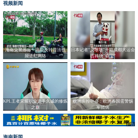
视频新闻
海南交警推出一高能反转普法视
日本记者“义墩墩”开箱成都大运会
频走红网络
吉祥物“蓉宝”
KPL王者荣耀职业选手久诚的修炼
欧洲疾控中心：欧洲各国需警惕
之旅
军团病
广告
广告
海南新闻