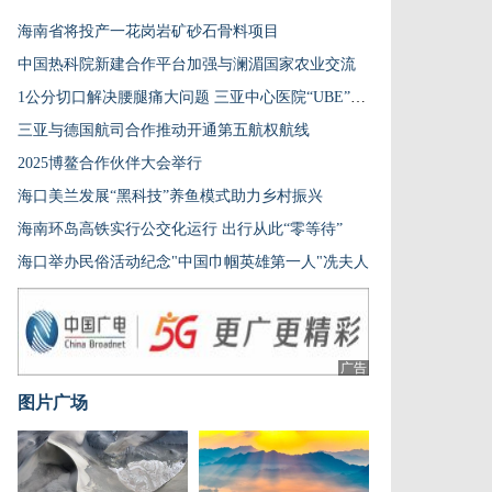
海南省将投产一花岗岩矿砂石骨料项目
中国热科院新建合作平台加强与澜湄国家农业交流
1公分切口解决腰腿痛大问题 三亚中心医院“UBE”技术为患者解忧
三亚与德国航司合作推动开通第五航权航线
2025博鳌合作伙伴大会举行
海口美兰发展“黑科技”养鱼模式助力乡村振兴
海南环岛高铁实行公交化运行 出行从此“零等待”
海口举办民俗活动纪念"中国巾帼英雄第一人"冼夫人
广告
图片广场