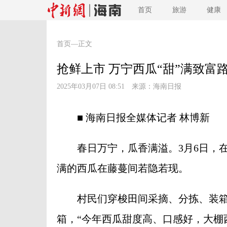
首页
旅游
健康
首页
—正文
抢鲜上市 万宁西瓜“甜”满致富
2025年03月07日 08:51 来源：
海南日报
■ 海南日报全媒体记者 林博新
春日万宁，瓜香满溢。3月6日，在
满的西瓜在藤蔓间若隐若现。
村民们穿梭田间采摘、分拣、装箱
箱，“今年西瓜甜度高、口感好，大棚西瓜