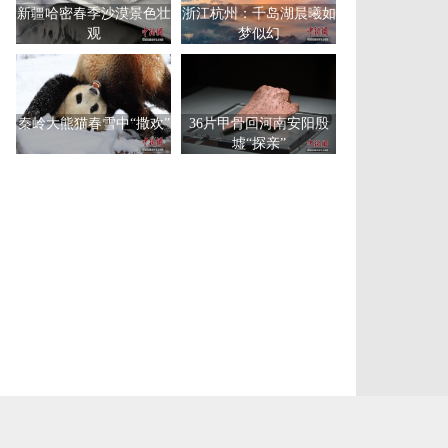
新疆哈密春季沙漠景色壮
浙江杭州：千岛湖晨曦如
观
梦似幻
秦岭大熊猫春雪中“撒欢”
36片甲骨回河南安阳殷
墟“探亲”