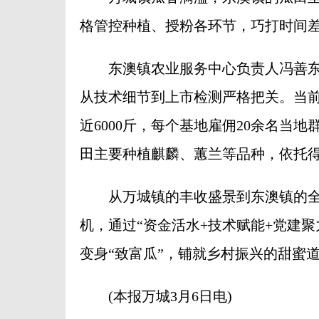
格管控种植、授粉各环节，巧打时间差
东澳镇农业服务中心负责人冯善东
从技术细节到上市检测严格把关。当前上
近6000斤，每个基地雇佣20余名当地
田主要种植麒麟、蕙兰等品种，依托
从万城镇的丰收盛景到东澳镇的全
机，通过“资金活水+技术赋能+党建
变身“致富瓜”，铺就乡村振兴的甜蜜
(本报万城3月6日电)