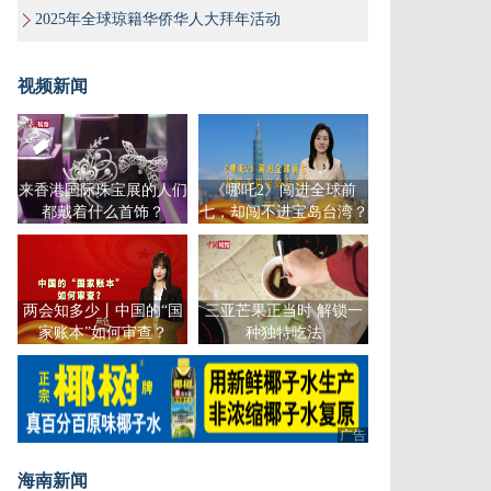
2025年全球琼籍华侨华人大拜年活动
视频新闻
来香港国际珠宝展的人们
《哪吒2》闯进全球前
都戴着什么首饰？
七，却闯不进宝岛台湾？
两会知多少丨中国的“国
三亚芒果正当时 解锁一
家账本”如何审查？
种独特吃法
广告
海南新闻