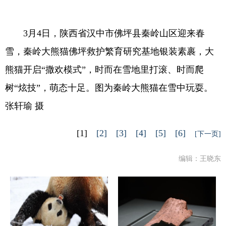
3月4日，陕西省汉中市佛坪县秦岭山区迎来春
雪，秦岭大熊猫佛坪救护繁育研究基地银装素裹，大
熊猫开启“撒欢模式”，时而在雪地里打滚、时而爬
树“炫技”，萌态十足。图为秦岭大熊猫在雪中玩耍。
张轩瑜 摄
[1]
[2]
[3]
[4]
[5]
[6]
[下一页]
编辑：王晓东