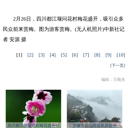
2月26日，四川都江堰问花村梅花盛开，吸引众多
民众前来赏梅。图为游客赏梅。(无人机照片)中新社记
者 安源 摄
[1]
[2]
[3]
[4]
[5]
[6]
[7]
[8]
[9]
[10]
[下一页]
编辑：王晓东
四川都江堰问花村梅花盛开引
安徽齐云山雨后风景如画