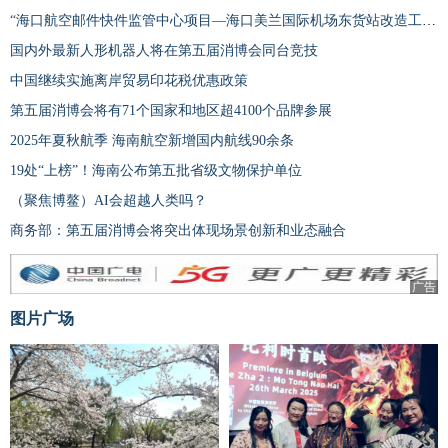
“海口航空邮件快件监管中心项目—海口美兰国际机场东货站改造工程”开工
国内外最新人形机器人将在第五届消博会同台竞技
中国继续实施离岸贸易印花税优惠政策
第五届消博会将有71个国家和地区超4100个品牌参展
2025年夏秋航季 海南航空新增国内航线90余条
19处“上榜”！海南公布第五批省级文物保护单位
（聚焦博鳌）AI会超越人类吗？
商务部：第五届消博会将突出体现场景创新和业态融合
广告
图片广场