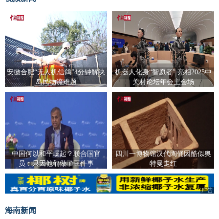
安徽合肥“无人机信鸽”4分钟解决
机器人化身“智愿者” 亮相2025中
岛民物流难题
关村论坛年会主会场
中国何以和平崛起？联合国官
四川一博物馆汉代陶俑因酷似奥
员：只因他们做了三件事
特曼走红
广告
海南新闻