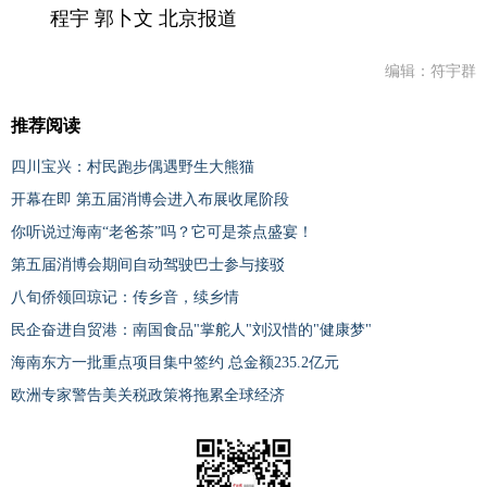
程宇 郭卜文 北京报道
编辑：符宇群
推荐阅读
四川宝兴：村民跑步偶遇野生大熊猫
开幕在即 第五届消博会进入布展收尾阶段
你听说过海南“老爸茶”吗？它可是茶点盛宴！
第五届消博会期间自动驾驶巴士参与接驳
八旬侨领回琼记：传乡音，续乡情
民企奋进自贸港：南国食品"掌舵人"刘汉惜的"健康梦"
海南东方一批重点项目集中签约 总金额235.2亿元
欧洲专家警告美关税政策将拖累全球经济