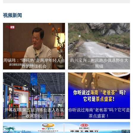
视频新闻
周锡玮：“哪吒热”是两岸年轻人合
四川宝兴：村民跑步偶遇野生大
作的绝佳机会
熊猫
开幕在即 第五届消博会进入布展
你听说过海南“老爸茶”吗？它可是
收尾阶段
茶点盛宴！
广告