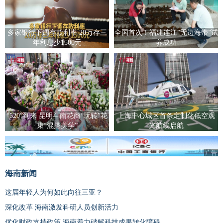
多家银行下调存款利率 20万存三
全国首次！福建连江“无边海带”试
年利息少1500元
养成功
“520”到来 昆明斗南花商“玩转”花
上海中心城区首条定制化低空观
束“混搭美学”
光航线启航
广告
海南新闻
这届年轻人为何如此向往三亚？
深化改革 海南激发科研人员创新活力
优化财政支持政策 海南着力破解科技成果转化障碍