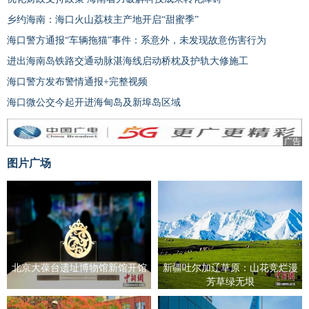
乡约海南：海口火山荔枝主产地开启“甜蜜季”
海口警方通报“车辆拖猫”事件：系意外，未发现故意伤害行为
进出海南岛铁路交通动脉湛海线启动桥枕及护轨大修施工
海口警方发布警情通报+完整视频
海口微公交今起开进海甸岛及新埠岛区域
广告
图片广场
北京大葆台遗址博物馆新馆开馆
新疆吐尔加辽草原：山花竞烂漫
芳草绿无垠