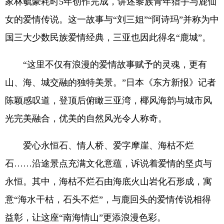
家林毓豪耗时5年创作完成，讲述黎族青年猎手与鹿仙
女的爱情传说。这一故事与“刘三姐”“阿诗玛”并称为中
国三大少数民族爱情经典，三亚也因此得名“鹿城”。
“这里不仅有浪漫的爱情故事赋予的灵魂，更有
山、海、城交融的独特美景。”日本《东方新报》记者
陈颖感叹道，登顶后俯瞰三亚湾，椰风海韵与城市风
光完美融合，优美的自然风光令人称奇。
爱心永恒石、情人桥、爱字摩崖、海枯不烂
石……沿途景点充满文化意蕴，诉说着爱情的坚贞与
永恒。其中，海枯不烂石由海底火山岩化石形成，寓
意“海水干枯，石头不烂”，与鹿回头的爱情传说相得
益彰，让这座“南海情山”更添浪漫色彩。