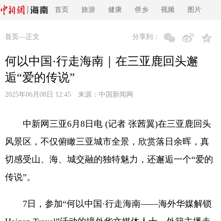
首页
旅游
健康
侨乡
视频
图片
首页
—正文
分享到：
何以中国·行走海南｜在三亚鹿回头邂
逅“爱的传说”
2025年06月08日 12:45 来源：
中国新闻网
中新网三亚6月8日电 (记者 张茜翼)在三亚鹿回头
风景区，不仅俯瞰三亚城市全景，欣赏落日余晖，真
切感受山、海、城交融的独特魅力，还邂逅一个“爱的
传说”。
7日，参加“何以中国·行走海南——海外华媒解锁