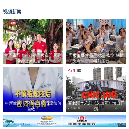
视频新闻
笔下生辉！2025年高考在即,海南
高考临近 中医手把手教你“稳情
老师送来励志寄语
绪”
中新健康丨不慎被蛇咬后应如何
百老汇音乐剧《芝加哥》海口开
自救？
演
广告