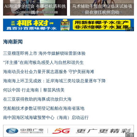
AI和汉学的结合 有哪些机遇和挑
马术辅助干预自闭症临床试验项
战？
目在浙江杭州启动
广告
海南新闻
三亚榴莲即将上市 海外华媒解锁味蕾新体验
“洋主播”在南湾猴岛感受人与自然和谐共生
海南动员全社会力量开展志愿服务 守护美丽海滩
海南海上环卫见成效：近岸海域三类垃圾总量逐年下降
何以中国·行走海南丨黎苗风情美
在三亚获得救助的海豚成功放归大海
凭船舶技术参数证明登记船舶在海南省落地
南中国海区域海啸预警中心（海南）启动运行
广告