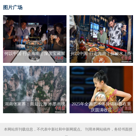
图片广场
何以中国·行走海南｜深蓝宝藏耀
何以中国·行走海南｜探秘水上疍
南海
家
湖南张家界：雨后云海 水墨画境
2025年全国艺术体操锦标赛在重
庆圆满收官
本网站所刊载信息，不代表中新社和中新网观点。 刊用本网站稿件，务经书面授