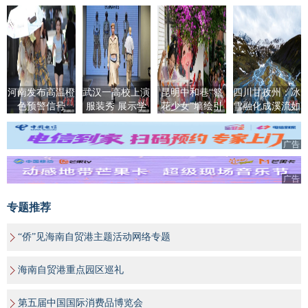
河南发布高温橙
武汉一高校上演
昆明中和巷“簪
四川甘孜州：冰
色预警信号
服装秀 展示学
花少女”墙绘引
雪融化成溪流如
生创意成果
客来
大地脉络
广告
广告
专题推荐
“侨”见海南自贸港主题活动网络专题
海南自贸港重点园区巡礼
第五届中国国际消费品博览会