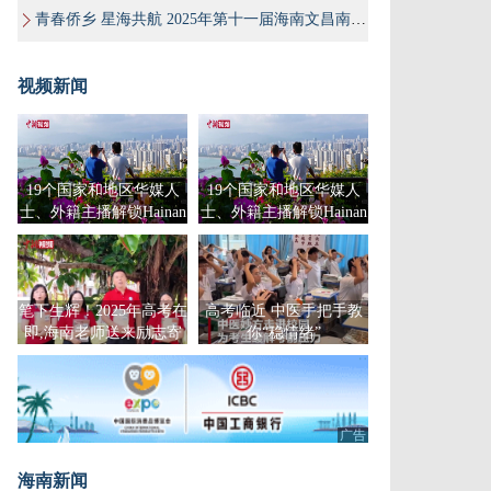
青春侨乡 星海共航 2025年第十一届海南文昌南洋文化节
视频新闻
19个国家和地区华媒人
19个国家和地区华媒人
士、外籍主播解锁Hainan
士、外籍主播解锁Hainan
Travel
Travel
笔下生辉！2025年高考在
高考临近 中医手把手教
即,海南老师送来励志寄
你“稳情绪”
语
广告
海南新闻