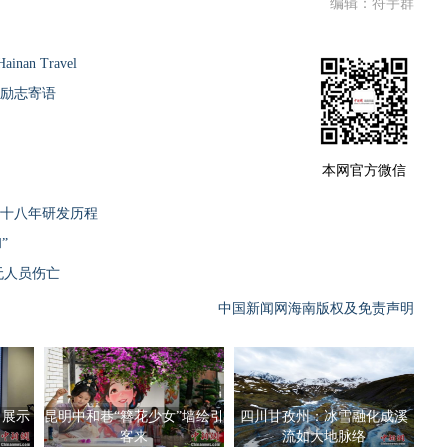
编辑：符宇群
n Travel
来励志寄语
本网官方微信
忆十八年研发历程
”
 无人员伤亡
中国新闻网海南版权及免责声明
 展示
昆明中和巷“簪花少女”墙绘引
四川甘孜州：冰雪融化成溪
客来
流如大地脉络