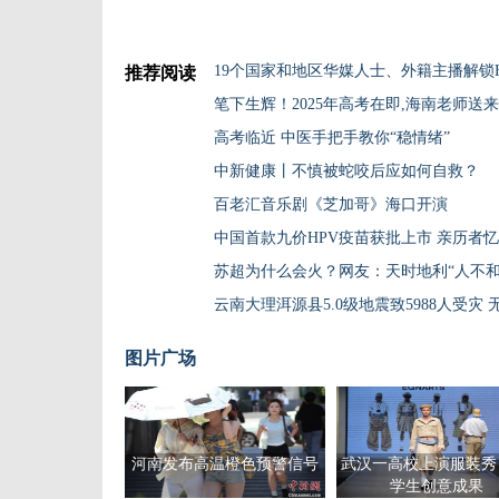
19个国家和地区华媒人士、外籍主播解锁Haina
推荐阅读
笔下生辉！2025年高考在即,海南老师送
高考临近 中医手把手教你“稳情绪”
中新健康丨不慎被蛇咬后应如何自救？
百老汇音乐剧《芝加哥》海口开演
中国首款九价HPV疫苗获批上市 亲历者
苏超为什么会火？网友：天时地利“人不和
云南大理洱源县5.0级地震致5988人受灾
图片广场
河南发布高温橙色预警信号
武汉一高校上演服装秀
学生创意成果