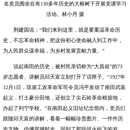
名党员围坐在有130多年历史的大榕树下开展党课学习
活动。林小丹 摄
荆建国说：“我们来到这里，就是要重温革命历
史，不忘革命精神，把这份初心使命融入到工作中，
为人民群众谋幸福，为乡村发展贡献力量。”
说起南田的历史，被村民亲切称为“大昌叔”的73
岁志愿者、讲解员邱天富立刻打开了话匣子。“1927年
12月1日，琼崖工农革命军司令员冯平发动了南田武装
起义，打土豪分田地，还创立了尖石岭革命根据地，
办起了列宁学校。”在南田起义旧址纪念馆内，党员们
跟随邱天富的讲解，看着一幅幅珍贵图片、一件件历
史文物，仿佛穿越时光，回到了那段战火纷飞的岁