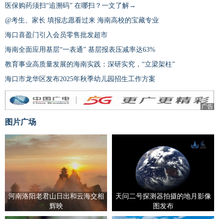
医保购药须扫“追溯码” 在哪扫？一文了解→
@考生、家长 填报志愿看过来 海南高校的宝藏专业
海口喜盈门引入会员零售批发超市
海南全面应用基层“一表通” 基层报表压减率达63%
教育事业高质量发展的海南实践：深研实究，“立梁架柱”
海口市龙华区发布2025年秋季幼儿园招生工作方案
广告
图片广场
河南洛阳老君山日出和云海交相
天问二号探测器拍摄的地月影像
辉映
图发布