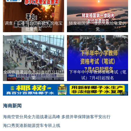
调查：二手平台仍有非3C充电宝
转发祖国第一缕阳光献给敬爱的
批量售卖
党
全国铁路暑运今天启动 8月31日结
下半年中小学教师资格考试（笔
束
试）7月4日起报名
广告
广告
海南新闻
海南空管分局全力迎战暑运高峰 多措并举保障旅客平安出行
海口秀英港新能源货车专班上线