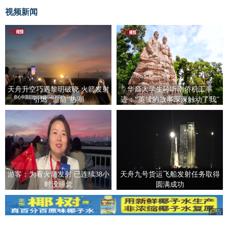
视频新闻
天舟升空巧遇黎明破晓 火箭发射
华裔大学生聆听南侨机工事
引燃 “追箭”热潮
迹：“英雄的故事深深触动了我”
游客：为看火箭发射 已连续38小
天舟九号货运飞船发射任务取得
时没睡觉
圆满成功
广告