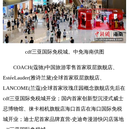
cdf三亚国际免税城。中免海南供图
COACH(蔻驰)中国旅游零售首家双层旗舰店、
EstéeLauder(雅诗兰黛)全球首家双层旗舰店、
LANCOME(兰蔻)全球首家玫瑰庄园概念旗舰店先后在
cdf三亚国际免税城开业；国内首家创新型沉浸式威士
忌博物馆、徕卡相机旗舰店海口首店在海口国际免税
城开业；迪士尼首家品牌直营-史迪奇漫游快闪店落地