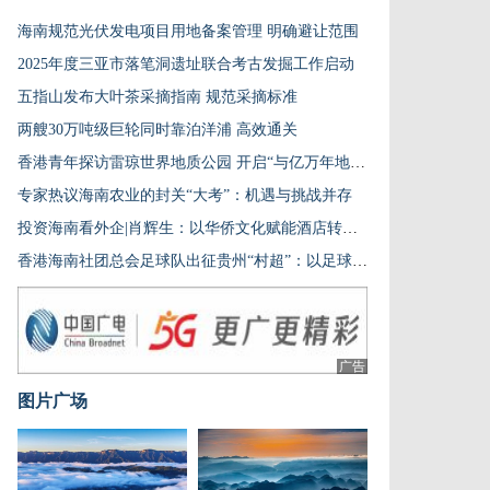
海南规范光伏发电项目用地备案管理 明确避让范围
2025年度三亚市落笔洞遗址联合考古发掘工作启动
五指山发布大叶茶采摘指南 规范采摘标准
两艘30万吨级巨轮同时靠泊洋浦 高效通关
香港青年探访雷琼世界地质公园 开启“与亿万年地质历史对话”之旅
专家热议海南农业的封关“大考”：机遇与挑战并存
投资海南看外企|肖辉生：以华侨文化赋能酒店转型升级
香港海南社团总会足球队出征贵州“村超”：以足球为桥 促基层青年成长
广告
图片广场