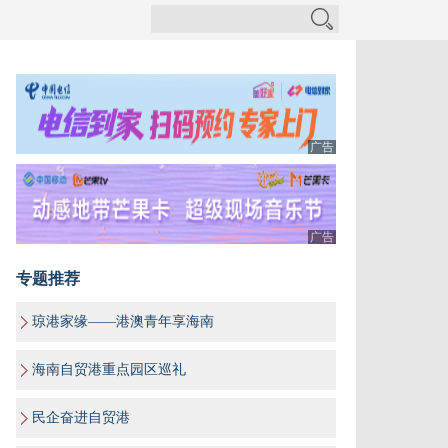
广告
广告
专题推荐
琼港家缘——港澳青年享海南
海南自贸港重点园区巡礼
民企奋进自贸港