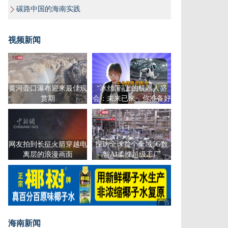
碳路中国的海南实践
视频新闻
黄河壶口瀑布迎来最佳观
“冰丝带”上的机器人盛
赏期
会：未来已来，你准备好
了吗？
网友拍到长征火箭穿越电
探访全球首个全域5G数
离层的浪漫画面
智AI柔性超级工厂
广告
海南新闻