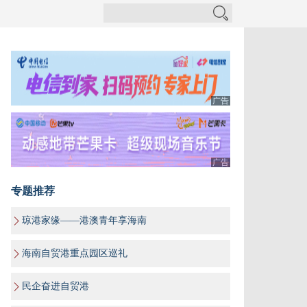
广告
广告
专题推荐
琼港家缘——港澳青年享海南
海南自贸港重点园区巡礼
民企奋进自贸港