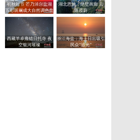
初秋时节 芒乃淖尔盐湖
湖北恩施：绝壁画廊 云
五彩斑斓成大自然调色盘
蒸霞蔚
西藏羊卓雍错日托寺 夜
浙江海盐：海上日出吸引
空银河璀璨
民众“追光”