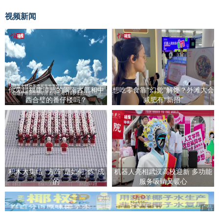
视频新闻
你见过福建漳州的闽南古厝和中
想吃零食靠“幻觉”解馋？外滩大会
西合璧的番仔楼吗？
减肥有“新招”
积木大集结 “方阵”是如何“炼”成
机器人亮相武汉高校迎新 多功能
的
服务吸睛又暖心
广告