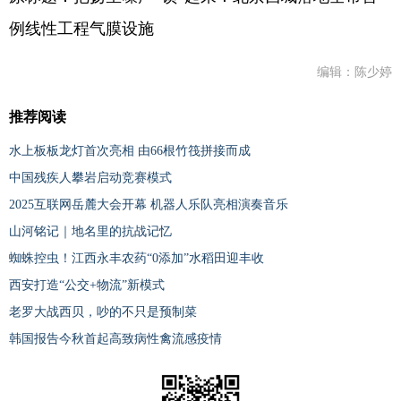
例线性工程气膜设施
编辑：陈少婷
推荐阅读
水上板板龙灯首次亮相 由66根竹筏拼接而成
中国残疾人攀岩启动竞赛模式
2025互联网岳麓大会开幕 机器人乐队亮相演奏音乐
山河铭记｜地名里的抗战记忆
蜘蛛控虫！江西永丰农药“0添加”水稻田迎丰收
西安打造“公交+物流”新模式
老罗大战西贝，吵的不只是预制菜
韩国报告今秋首起高致病性禽流感疫情