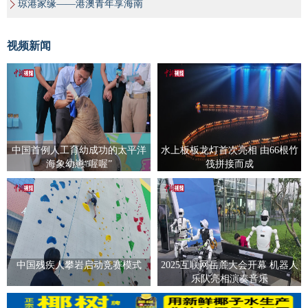
琼港家缘——港澳青年享海南
视频新闻
中国首例人工育幼成功的太平洋
水上板板龙灯首次亮相 由66根竹
海象幼崽“喔喔”
筏拼接而成
中国残疾人攀岩启动竞赛模式
2025互联网岳麓大会开幕 机器人
乐队亮相演奏音乐