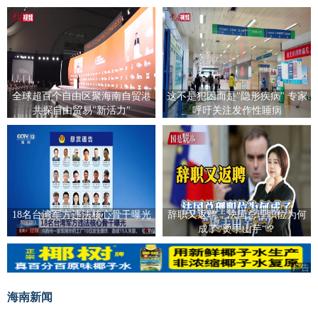
全球超百个自由区聚海南自贸港
这不是犯困而是"隐形疾病" 专家
共探自由贸易"新活力"
呼吁关注发作性睡病
18名台湾军方违法核心骨干曝光
辞职又返聘，法国总理职位为何
成了“烫手山芋“？
广告
广告
海南新闻