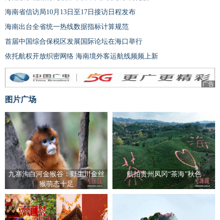
海南省信访局10月13日至17日接访日程发布
海南出台全省统一热线数据指标计算规范
首届中国综合保税区发展国际论坛在海口举行
依托航权开放织密网络 海南境外客运航线频频上新
广告
图片广场
九寨沟白河金猴谷：野生川金丝
航拍贵州凤冈“茶海”秋色
猴萌态十足