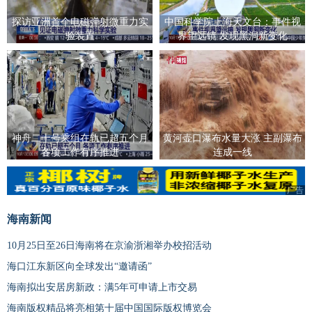
探访亚洲首个电磁弹射微重力实
中国科学院上海天文台：事件视
验装置
界望远镜 发现黑洞新变化
神舟二十号乘组在轨已超五个月
黄河壶口瀑布水量大涨 主副瀑布
各项工作有序推进
连成一线
广告
海南新闻
10月25日至26日海南将在京渝浙湘举办校招活动
海口江东新区向全球发出“邀请函”
海南拟出安居房新政：满5年可申请上市交易
海南版权精品将亮相第十届中国国际版权博览会