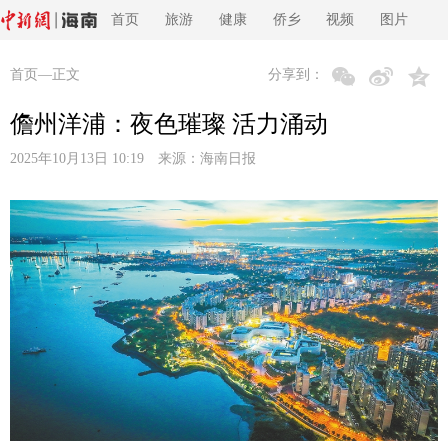
首页
旅游
健康
侨乡
视频
图片
首页
—正文
分享到：
儋州洋浦：夜色璀璨 活力涌动
2025年10月13日 10:19 来源：
海南日报