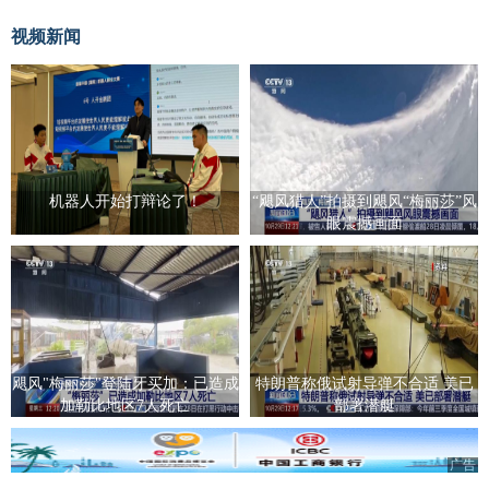
视频新闻
机器人开始打辩论了！
“飓风猎人”拍摄到飓风“梅丽莎”风
眼震撼画面
飓风"梅丽莎"登陆牙买加：已造成
特朗普称俄试射导弹不合适 美已
加勒比地区7人死亡
部署潜艇
广告