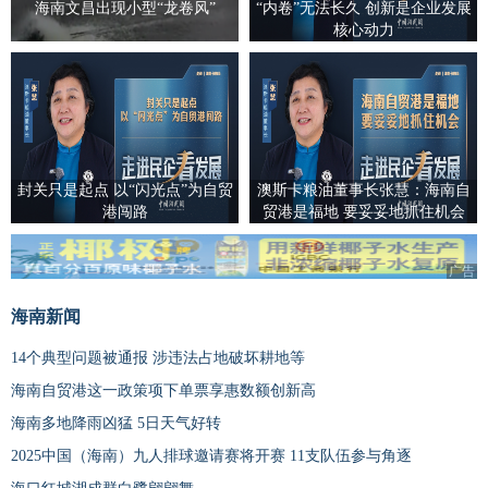
海南文昌出现小型“龙卷风”
“内卷”无法长久 创新是企业发展
核心动力
封关只是起点 以“闪光点”为自贸
澳斯卡粮油董事长张慧：海南自
港闯路
贸港是福地 要妥妥地抓住机会
广告
海南新闻
14个典型问题被通报 涉违法占地破坏耕地等
海南自贸港这一政策项下单票享惠数额创新高
海南多地降雨凶猛 5日天气好转
2025中国（海南）九人排球邀请赛将开赛 11支队伍参与角逐