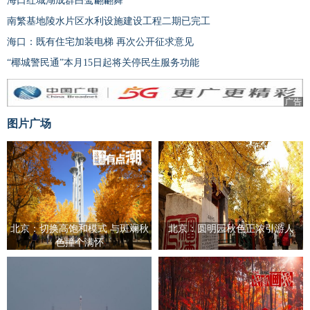
海口红城湖成群白鹭翩翩舞
南繁基地陵水片区水利设施建设工程二期已完工
海口：既有住宅加装电梯 再次公开征求意见
“椰城警民通”本月15日起将关停民生服务功能
广告
图片广场
北京：切换高饱和模式 与斑斓秋
北京：圆明园秋色正浓引游人
色撞个满怀