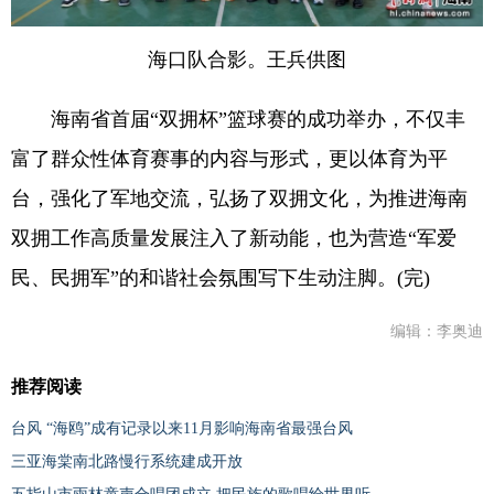
海口队合影。王兵供图
海南省首届“双拥杯”篮球赛的成功举办，不仅丰
富了群众性体育赛事的内容与形式，更以体育为平
台，强化了军地交流，弘扬了双拥文化，为推进海南
双拥工作高质量发展注入了新动能，也为营造“军爱
民、民拥军”的和谐社会氛围写下生动注脚。(完)
编辑：李奥迪
推荐阅读
台风 “海鸥”成有记录以来11月影响海南省最强台风
三亚海棠南北路慢行系统建成开放