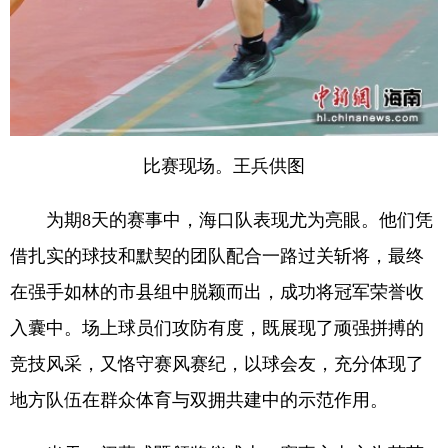
比赛现场。王兵供图
为期8天的赛事中，海口队表现尤为亮眼。他们凭
借扎实的球技和默契的团队配合一路过关斩将，最终
在强手如林的市县组中脱颖而出，成功将冠军荣誉收
入囊中。场上球员们攻防有度，既展现了顽强拼搏的
竞技风采，又恪守赛风赛纪，以球会友，充分体现了
地方队伍在群众体育与双拥共建中的示范作用。