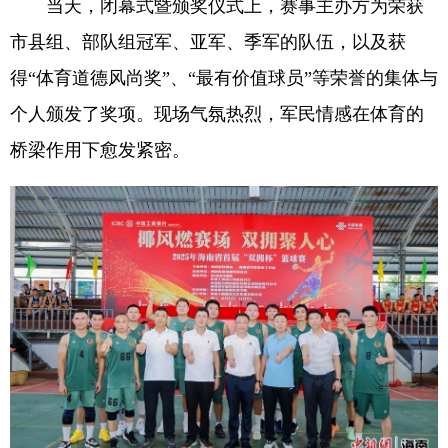
当天，闭幕式暨颁奖仪式上，赛事主办方为荣获
市县组、部队组冠军、亚军、季军的队伍，以及获
得“体育道德风尚奖”、“最有价值球员”等荣誉的集体与
个人颁发了奖项。现场气氛热烈，军民情感在体育的
桥梁作用下愈发紧密。