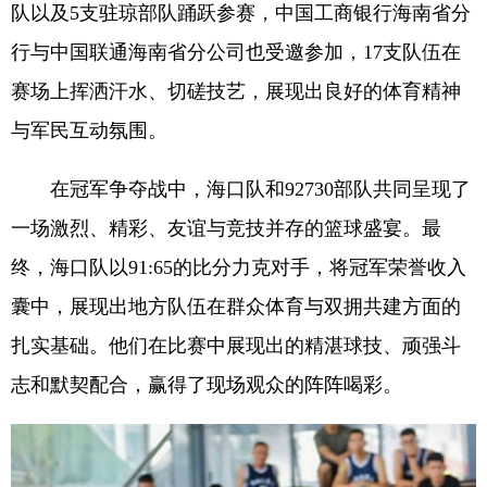
队以及5支驻琼部队踊跃参赛，中国工商银行海南省分
行与中国联通海南省分公司也受邀参加，17支队伍在
赛场上挥洒汗水、切磋技艺，展现出良好的体育精神
与军民互动氛围。
在冠军争夺战中，海口队和92730部队共同呈现了
一场激烈、精彩、友谊与竞技并存的篮球盛宴。最
终，海口队以91:65的比分力克对手，将冠军荣誉收入
囊中，展现出地方队伍在群众体育与双拥共建方面的
扎实基础。他们在比赛中展现出的精湛球技、顽强斗
志和默契配合，赢得了现场观众的阵阵喝彩。