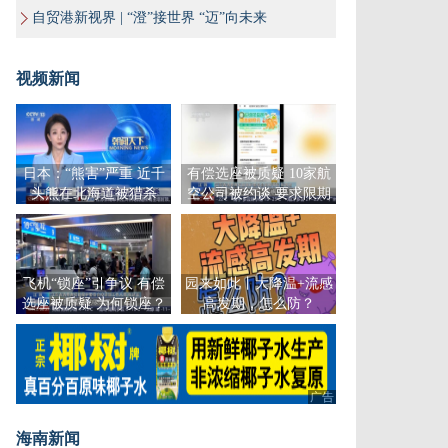
自贸港新视界 | “澄”接世界 “迈”向未来
视频新闻
日本：“熊害”严重 近千
有偿选座被质疑 10家航
头熊在北海道被猎杀
空公司被约谈 要求限期
整改
飞机“锁座”引争议 有偿
园来如此丨大降温+流感
选座被质疑 为何锁座？
高发期，怎么防？
广告
广告
海南新闻