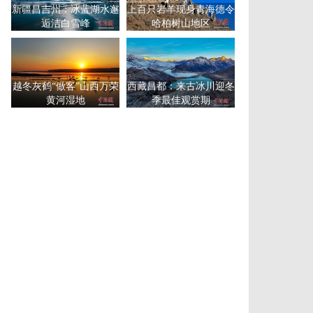
新疆昌吉州：冰蓝湖水邂
上百只岩羊现身青海德令
逅洁白雪峰
哈柏树山地区
越冬灰鹤“做客”山西万荣
西藏昌都：来古冰川迎冬
黄河湿地
季最佳观赏期