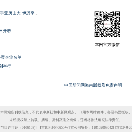
海南儋州第十六届超霸战收官 塞尔维亚棋手亚历山大·伊恩季奇夺冠
日开赛
本网官方微信
备案企业名单
划举行
中国新闻网海南版权及免责声明
本网站所刊载信息，不代表中新社和中新网观点。 刊用本网站稿件，务经书面授权。
未经授权禁止转载、摘编、复制及建立镜像，违者将依法追究法律责任。
目许可证（0106168)
] [
京ICP证040655号
][京公网安备：110102003042] [
京ICP备20