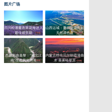
图片广场
四川松潘薰衣草花海进入
山西运城：夏日盐湖宛如
最佳观赏期
天然调色盘
西藏那曲嘉黎：“藏北江
内蒙古呼伦贝尔朝霞漫曲
南”生态风光秀美
水 晨雾绘草原