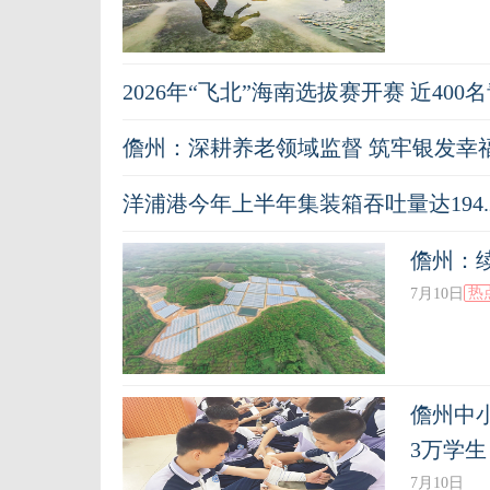
2026年“飞北”海南选拔赛开赛 近40
儋州：深耕养老领域监督 筑牢银发幸
洋浦港今年上半年集装箱吞吐量达194.
儋州：
热
7月10日
儋州中
3万学生
7月10日