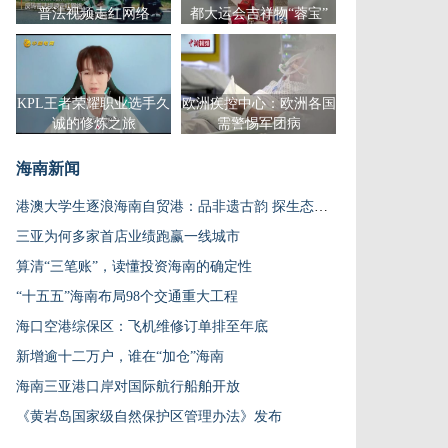
普法视频走红网络
都大运会吉祥物“蓉宝”
KPL王者荣耀职业选手久
欧洲疾控中心：欧洲各国
诚的修炼之旅
需警惕军团病
海南新闻
港澳大学生逐浪海南自贸港：品非遗古韵 探生态新姿
三亚为何多家首店业绩跑赢一线城市
算清“三笔账”，读懂投资海南的确定性
“十五五”海南布局98个交通重大工程
海口空港综保区：飞机维修订单排至年底
新增逾十二万户，谁在“加仓”海南
海南三亚港口岸对国际航行船舶开放
《黄岩岛国家级自然保护区管理办法》发布