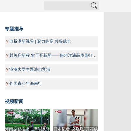
专题推荐
自贸港新视界 | 聚力临高 共鉴成长
封关启新程 实干开新局——儋州洋浦高质量打造海南自贸港“样板间”
港澳大学生逐浪自贸港
外国青少年海南行
视频新闻
海南交警推出一高能反转
日本记者“义墩墩”开箱成