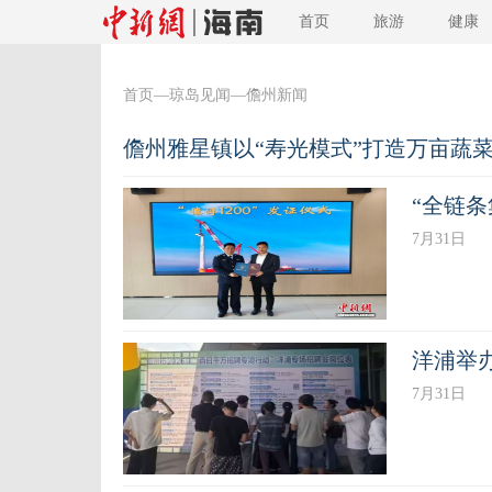
首页
旅游
健康
首页
—
琼岛见闻
—儋州新闻
儋州雅星镇以“寿光模式”打造万亩蔬
“全链条
7月31日
洋浦举办
7月31日