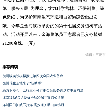
纸，服务人民”为理念，致力科学营林、环保制浆、绿
色造纸，为保护海南生态环境和自贸港建设做出贡
献。今年是金海浆纸举办的的第十七届义务植树节活
动。活动开展以来，金海浆纸员工志愿者已义务植树
21200余株。 (完)
编辑：王晓东
推荐阅读
儋州以实战模拟推进第四次全国农业普查
儋州花生基地来了“新助手”
助力亚沙会，工行三亚分行把金融服务送到赛事最前沿
海南移动5G-A硬核护航2026元宵琼式浪漫
洋浦国门护航不打烊 高效通关助口岸畅通