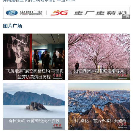
广告
图片广场
“飞翼歌舞”展览亮相纽约 再现梅
浙江湖州：樱花烂漫引客来
兰芳访美演出历程
春日秦岭 云雾缭绕美不胜收
河北遵化：雪后长城壮美如画