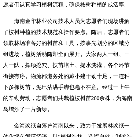
愿者们认真学习植树流程，确保桉树种植的成活率。
海南金华林业公司技术人员为志愿者们现场讲解
了桉树种植的技术规范和操作要点。随后，志愿者们
领取林场准备好的树苗和工具，按事先划分的区域分
组进场，植树活动随即全面展开。大家两人一组、三
人一队，挥锄挖穴、扶苗培土、提水浇灌，各个环节
衔接有序。物流部港务处的戴小建干劲十足，一连种
下多棵树苗，泥巴沾满手脚也毫不在意。经过一上午
的辛勤劳动，志愿者们共栽植桉树苗200余株，为海南
岛增添了一片新绿。
金海浆纸自落户海南以来，致力于发展林浆纸一
体化绿色循环经济，以“植树造林，造福自然；制浆造