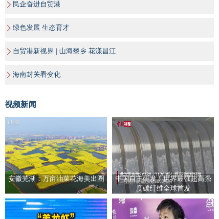
民企奋进自贸港
绿色发展 生态育才
自贸港新视界 | 山海黎乡 花漾昌江
海南封关看变化
视频新闻
安徽芜湖：万亩油菜花海美出圈
中国自主研发！世界最强超高强
度碳纤维全球首发