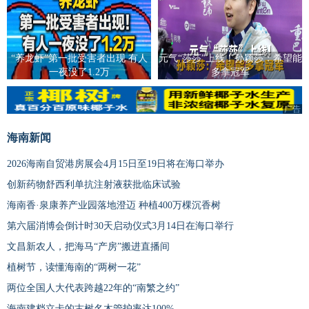
“养龙虾”第一批受害者出现 有人
元气“莎莎”上线！孙颖莎：希望能
一夜没了1.2万
多拿冠军
广告
广告
海南新闻
2026海南自贸港房展会4月15日至19日将在海口举办
创新药物舒西利单抗注射液获批临床试验
海南香·泉康养产业园落地澄迈 种植400万棵沉香树
第六届消博会倒计时30天启动仪式3月14日在海口举行
文昌新农人，把海马“产房”搬进直播间
植树节，读懂海南的“两树一花”
两位全国人大代表跨越22年的“南繁之约”
海南建档立卡的古树名木管护率达100%