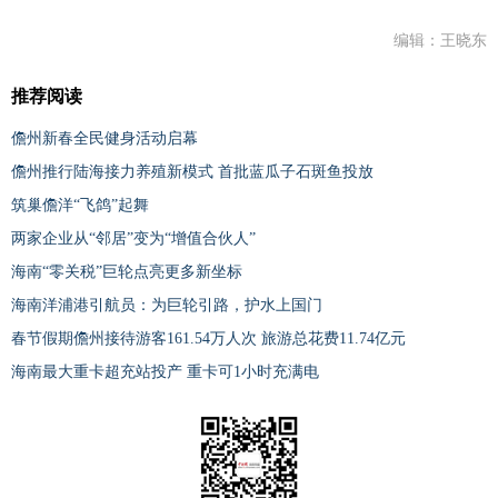
编辑：王晓东
推荐阅读
儋州新春全民健身活动启幕
儋州推行陆海接力养殖新模式 首批蓝瓜子石斑鱼投放
筑巢儋洋“飞鸽”起舞
两家企业从“邻居”变为“增值合伙人”
海南“零关税”巨轮点亮更多新坐标
海南洋浦港引航员：为巨轮引路，护水上国门
春节假期儋州接待游客161.54万人次 旅游总花费11.74亿元
海南最大重卡超充站投产 重卡可1小时充满电