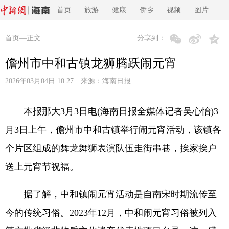
首页
旅游
健康
侨乡
视频
图片
首页
—正文
分享到：
儋州市中和古镇龙狮腾跃闹元宵
2026年03月04日 10:27 来源：
海南日报
本报那大3月3日电(海南日报全媒体记者吴心怡)3
月3日上午，儋州市中和古镇举行闹元宵活动，该镇各
个片区组成的舞龙舞狮表演队伍走街串巷，挨家挨户
送上元宵节祝福。
据了解，中和镇闹元宵活动是自南宋时期流传至
今的传统习俗。2023年12月，中和闹元宵习俗被列入