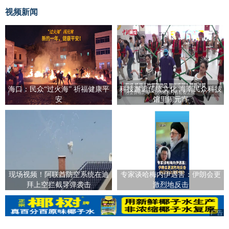
视频新闻
海口：民众“过火海” 祈福健康平
科技邂逅传统文化 海南民众科技
安
馆里闹元宵
现场视频！阿联酋防空系统在迪
专家谈哈梅内伊遇害：伊朗会更
拜上空拦截导弹袭击
激烈地反击
广告