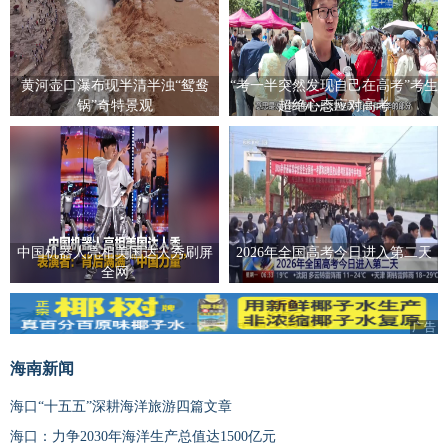
黄河壶口瀑布现半清半浊“鸳鸯
“考一半突然发现自己在高考”考生
锅”奇特景观
超绝心态应对高考
中国机器人亮相美国达人秀刷屏
2026年全国高考今日进入第二天
全网
广告
海南新闻
海口“十五五”深耕海洋旅游四篇文章
海口：力争2030年海洋生产总值达1500亿元