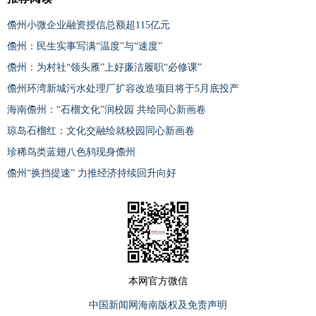
儋州小微企业融资授信总额超115亿元
儋州：民生实事写满“温度”与“速度”
儋州：为村社“领头雁”上好廉洁履职“必修课”
儋州环湾新城污水处理厂扩容改造项目将于5月底投产
海南儋州：“石榴文化”润校园 共绘同心新画卷
琼岛石榴红：文化交融绘就校园同心新画卷
珍稀鸟类蓝翅八色鸫现身儋州
儋州“换挡提速” 力推经济持续回升向好
本网官方微信
中国新闻网海南版权及免责声明