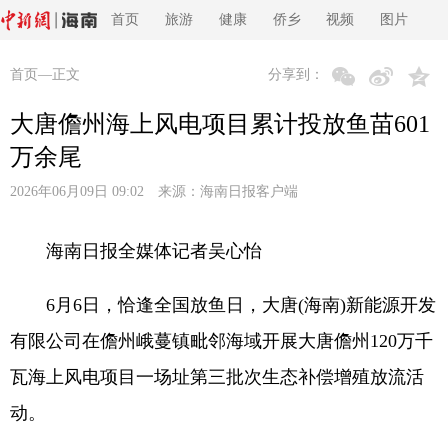
首页
旅游
健康
侨乡
视频
图片
首页
—正文
分享到：
大唐儋州海上风电项目累计投放鱼苗601
万余尾
2026年06月09日 09:02 来源：
海南日报客户端
海南日报全媒体记者吴心怡
6月6日，恰逢全国放鱼日，大唐(海南)新能源开发
有限公司在儋州峨蔓镇毗邻海域开展大唐儋州120万千
瓦海上风电项目一场址第三批次生态补偿增殖放流活
动。