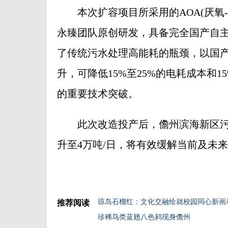
本次扩容项目所采用的AOA(厌氧-
永臻团队原创研发，具备完全国产自主
了传统污水处理高能耗的瓶颈，以国产
升，可降低15%至25%的电耗成本和
的重要技术突破。
此次改造投产后，儋州滨海新区污水
升至4万吨/日，将有效缓解当前及未
琼岛石榴红：文化交融绘就校园同心新画
推荐阅读
珍稀鸟类蓝翅八色鸫现身儋州