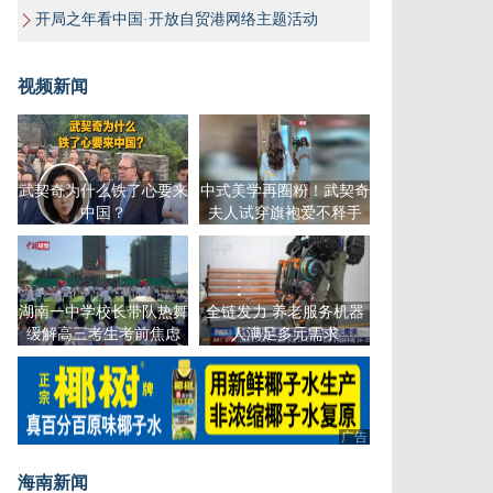
开局之年看中国·开放自贸港网络主题活动
视频新闻
武契奇为什么铁了心要来
中式美学再圈粉！武契奇
中国？
夫人试穿旗袍爱不释手
湖南一中学校长带队热舞
全链发力 养老服务机器
缓解高三考生考前焦虑
人满足多元需求
广告
广告
海南新闻