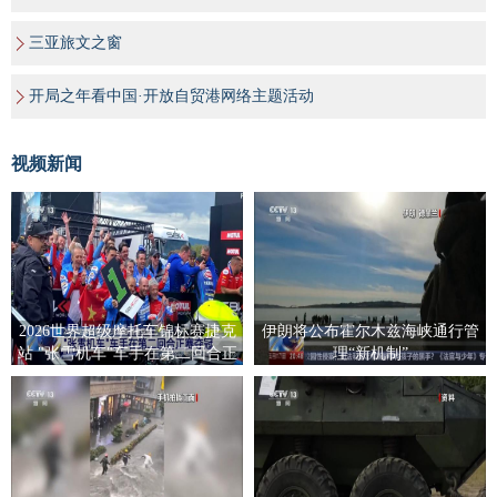
三亚旅文之窗
开局之年看中国·开放自贸港网络主题活动
视频新闻
2026世界超级摩托车锦标赛捷克
伊朗将公布霍尔木兹海峡通行管
站 "张雪机车"车手在第二回合正
理“新机制”
赛夺冠