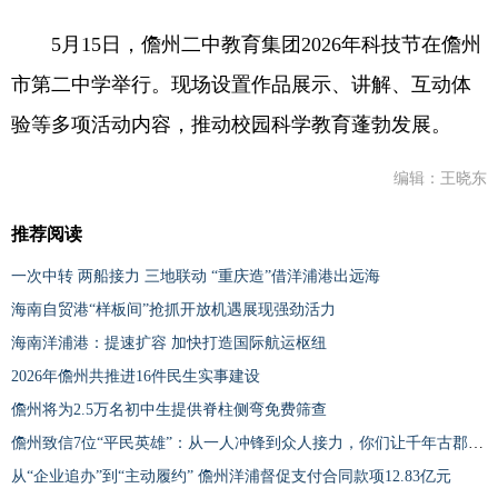
5月15日，儋州二中教育集团2026年科技节在儋州
市第二中学举行。现场设置作品展示、讲解、互动体
验等多项活动内容，推动校园科学教育蓬勃发展。
编辑：王晓东
推荐阅读
一次中转 两船接力 三地联动 “重庆造”借洋浦港出远海
海南自贸港“样板间”抢抓开放机遇展现强劲活力
海南洋浦港：提速扩容 加快打造国际航运枢纽
2026年儋州共推进16件民生实事建设
儋州将为2.5万名初中生提供脊柱侧弯免费筛查
儋州致信7位“平民英雄”：从一人冲锋到众人接力，你们让千年古郡更有温度
从“企业追办”到“主动履约” 儋州洋浦督促支付合同款项12.83亿元