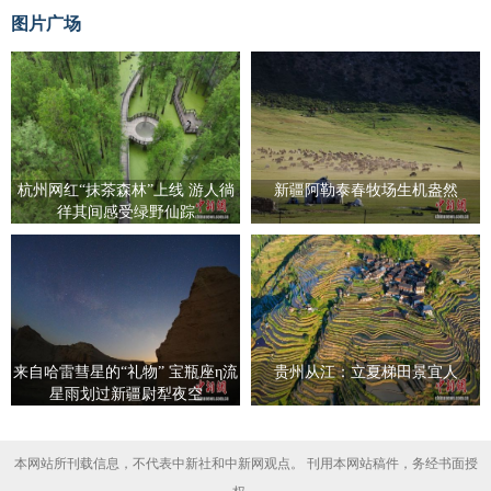
图片广场
杭州网红“抹茶森林”上线 游人徜
新疆阿勒泰春牧场生机盎然
徉其间感受绿野仙踪
来自哈雷彗星的“礼物” 宝瓶座η流
贵州从江：立夏梯田景宜人
星雨划过新疆尉犁夜空
本网站所刊载信息，不代表中新社和中新网观点。 刊用本网站稿件，务经书面授