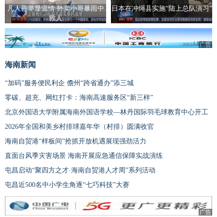
凡人善举显温情 外卖小哥暴雨中
日本在冲绳县实施“陆上总队演习”
救人
广告
海南新闻
“加码”服务便民利企 儋州“跨省通办”添三城
零碳、超充、网红打卡：海南高速服务区“新三样”
北京外国语大学附属海南外国语学校—林丹国际羽毛球教育中心开工
2026年全国和美乡村排球嘉年华（村排）圆满收官
海南自贸港“样板间”抢抓开放机遇展现强劲活力
直面台风季灾害场景 海南开展应急通信保障实战演练
屯昌启动“聚四方之才·海南自贸港人才周”系列活动
屯昌近500名中小学生角逐“七巧科技”大赛
广告