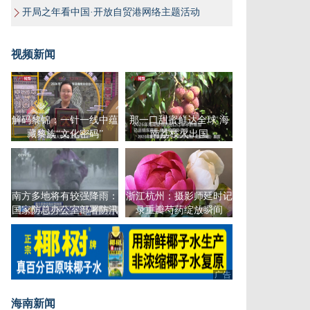
开局之年看中国·开放自贸港网络主题活动
视频新闻
解码黎锦：一针一线中蕴
那一口甜蜜鲜达全球 海
藏黎族“文化密码”
南荔枝火出国
南方多地将有较强降雨：
浙江杭州：摄影师延时记
国家防总办公室部署防汛
录重瓣芍药绽放瞬间
工作
广告
海南新闻