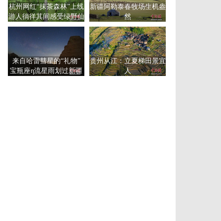
杭州网红“抹茶森林”上线
新疆阿勒泰春牧场生机盎
游人徜徉其间感受绿野仙
然
踪
来自哈雷彗星的“礼物”
贵州从江：立夏梯田景宜
宝瓶座η流星雨划过新疆
人
尉犁夜空