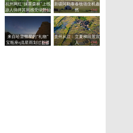
杭州网红“抹茶森林”上线
新疆阿勒泰春牧场生机盎
游人徜徉其间感受绿野仙
然
踪
来自哈雷彗星的“礼物”
贵州从江：立夏梯田景宜
宝瓶座η流星雨划过新疆
人
尉犁夜空