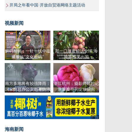
开局之年看中国·开放自贸港网络主题活动
视频新闻
解码黎锦：一针一线中蕴
那一口甜蜜鲜达全球 海
藏黎族“文化密码”
南荔枝火出国
南方多地将有较强降雨：
浙江杭州：摄影师延时记
国家防总办公室部署防汛
录重瓣芍药绽放瞬间
工作
广告
海南新闻