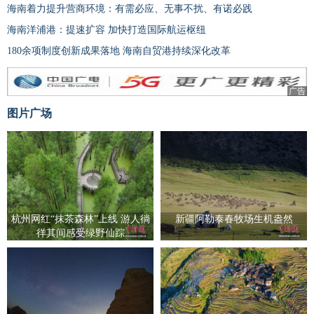
海南着力提升营商环境：有需必应、无事不扰、有诺必践
海南洋浦港：提速扩容 加快打造国际航运枢纽
180余项制度创新成果落地 海南自贸港持续深化改革
广告
图片广场
杭州网红“抹茶森林”上线 游人徜
新疆阿勒泰春牧场生机盎然
徉其间感受绿野仙踪