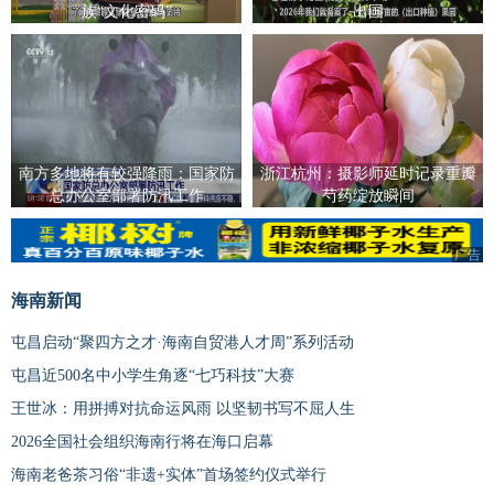
族“文化密码”
出国
南方多地将有较强降雨：国家防
浙江杭州：摄影师延时记录重瓣
总办公室部署防汛工作
芍药绽放瞬间
广告
海南新闻
屯昌启动“聚四方之才·海南自贸港人才周”系列活动
屯昌近500名中小学生角逐“七巧科技”大赛
王世冰：用拼搏对抗命运风雨 以坚韧书写不屈人生
2026全国社会组织海南行将在海口启幕
海南老爸茶习俗“非遗+实体”首场签约仪式举行