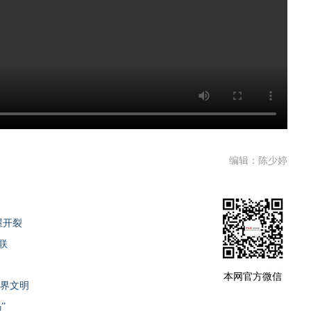
编辑：陈少婷
屋开裂
联
本网官方微信
世界文明
”