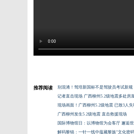
别混淆！驾培新国标不是驾驶员考试新规
推荐阅读
记者直击现场 广西柳州5.2级地震多处房
现场画面！广西柳州5.2级地震 已致3人失
广西柳州发生5.2级地震 直击救援现场
国际博物馆日：以博物馆为会客厅 邂逅
解码黎锦：一针一线中蕴藏黎族“文化密码