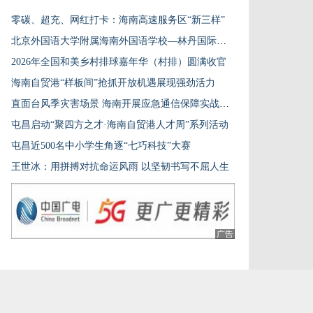
零碳、超充、网红打卡：海南高速服务区“新三样”
北京外国语大学附属海南外国语学校—林丹国际羽毛球教育中心开工
2026年全国和美乡村排球嘉年华（村排）圆满收官
海南自贸港“样板间”抢抓开放机遇展现强劲活力
直面台风季灾害场景 海南开展应急通信保障实战演练
屯昌启动“聚四方之才·海南自贸港人才周”系列活动
屯昌近500名中小学生角逐“七巧科技”大赛
王世冰：用拼搏对抗命运风雨 以坚韧书写不屈人生
广告