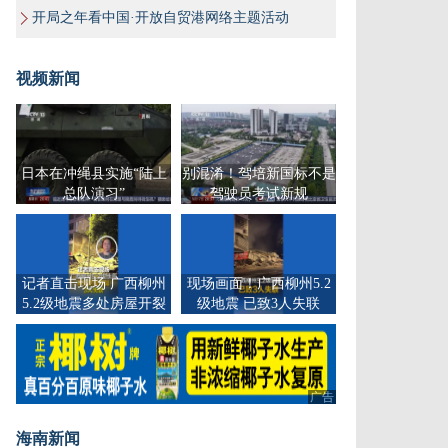
开局之年看中国·开放自贸港网络主题活动
视频新闻
日本在冲绳县实施“陆上
别混淆！驾培新国标不是
总队演习”
驾驶员考试新规
记者直击现场 广西柳州
现场画面！广西柳州5.2
5.2级地震多处房屋开裂
级地震 已致3人失联
广告
海南新闻