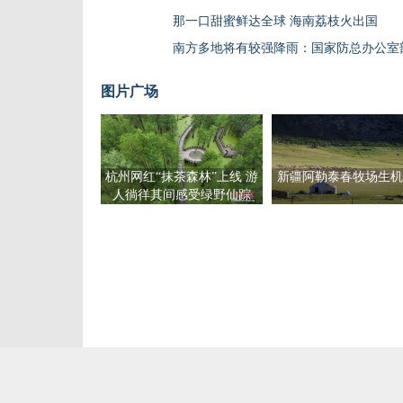
那一口甜蜜鲜达全球 海南荔枝火出国
南方多地将有较强降雨：国家防总办公室
图片广场
杭州网红“抹茶森林”上线 游
新疆阿勒泰春牧场生机
人徜徉其间感受绿野仙踪