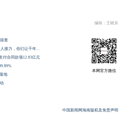
编辑：王晓东
费筛查
儋州致信7位“平民英雄”：从一人冲锋到众人接力，你们让千年古郡更有温度
支付合同款项12.83亿元
.89%
本网官方微信
单落地
活动
中国新闻网海南版权及免责声明