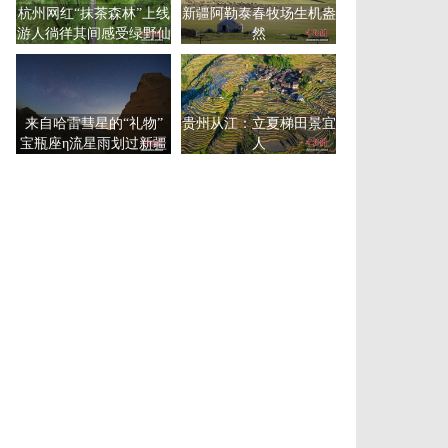
杭州网红“抹茶森林”上线
新疆阿勒泰春牧场生机盎
游人徜徉其间感受绿野仙
然
踪
来自哈雷彗星的“礼物”
贵州从江：立夏梯田景宜
宝瓶座η流星雨划过新疆
人
尉犁夜空