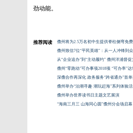
劲动能。
儋州将为2.5万名初中生提供脊柱侧弯免
推荐阅读
从“企业追办”到“主动履约” 儋州洋浦督促
儋州“零跑动”可办事项2018项 “可办率”达99
深儋合作再深化 政务服务“跨省通办”首
儋州举办“泊潮寻趣·潮玩赶海”系列体验
儋州举办世界读书日主题文艺展演
“海南三月三 山海同心圆”儋州分会场启幕