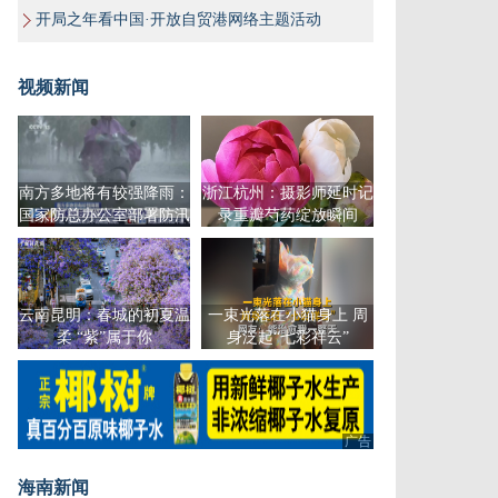
开局之年看中国·开放自贸港网络主题活动
视频新闻
南方多地将有较强降雨：
浙江杭州：摄影师延时记
国家防总办公室部署防汛
录重瓣芍药绽放瞬间
工作
云南昆明：春城的初夏温
一束光落在小猫身上 周
柔 “紫”属于你
身泛起“七彩祥云”
广告
海南新闻