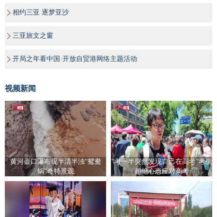
相约三亚 逐梦亚沙
三亚旅文之窗
开局之年看中国·开放自贸港网络主题活动
视频新闻
黄河壶口瀑布现半清半浊“鸳鸯
“考一半突然发现自己在高考”考生
锅”奇特景观
超绝心态应对高考