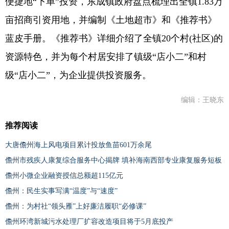
便捷地“下单”投资，东成镇政府盘点梳理出全镇1.83万
亩招商引资用地，并编制《土地超市》和《推荐书》
蓝皮手册。《推荐书》详细介绍了全镇20个村(社区)的
资源特色，并为每个村居安排了镇级“店小二”和村
级“店小二”，为企业提供投资服务。
编辑：王晓东
推荐阅读
大唐儋州海上风电项目累计投放鱼苗601万余尾
儋州市残疾人康复综合服务中心揭牌 填补海南西部专业康复服务短板
儋州小微企业融资授信总额超115亿元
儋州：民生实事写满“温度”与“速度”
儋州：为村社“领头雁”上好廉洁履职“必修课”
儋州环湾新城污水处理厂扩容改造项目将于5月底投产