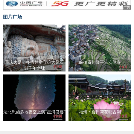
广告
图片广场
重庆大足：多措并举守护大足石
航拍贵州黎平堂安侗寨
刻千年文脉
湖北恩施多地夜空上演“星河盛宴”
福州：夏日荷花映古刹