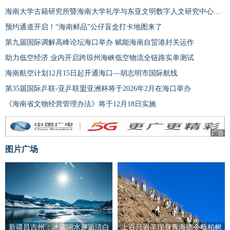
海南大学古籍研究所暨海南大学礼学与东亚文明数字人文研究中心揭牌
预约通道开启！“海南鲜品”公仔盲盒打卡地图来了
第九届国际调解高峰论坛海口举办 赋能海南自贸港封关运作
助力低空经济 业内开启跨琼州海峡低空物流全链路实单测试
海南航空计划12月15日起开通海口—胡志明市国际航线
第35届国际乒联-亚乒联盟亚洲杯将于2026年2月在海口举办
《海南省文物经营管理办法》将于12月18日实施
广告
图片广场
新疆昌吉州：冰蓝湖水邂逅洁白
上百只岩羊现身青海德令哈柏树