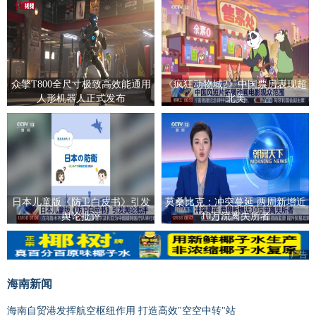
众擎T800全尺寸极致高效能通用
《疯狂动物城2》中国票房表现超
人形机器人正式发布
北美
日本儿童版《防卫白皮书》引发
莫桑比克：冲突蔓延 两周新增近
舆论批评
10万流离失所者
广告
广告
海南新闻
海南自贸港发挥航空枢纽作用 打造高效"空空中转"站