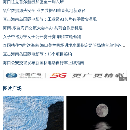
海口往返首尔航线加密至一周六班
筑牢数据源头安全 业界共探AI垂直落地新路径
直击海南岛国际电影节：工业级AI长片有望很快涌现
海南-东盟海归交流大会举办 共商合作新机遇
女子中巡万宁女子公开赛开赛 胡婧首轮领跑
泰国榴莲“鲜”达海南 海口美兰机场进境水果指定监管场地首单业务落地
直击海南岛国际电影节：13个项目签约
海口公安交警发布新国标电动自行车上牌指南
广告
图片广场