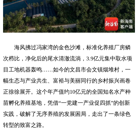
海风拂过冯家湾的金色沙滩，标准化养殖厂房鳞
次栉比，净化后的尾水清澈流淌，3.9亿元集中取水项
目工地机器轰鸣……如今的文昌市会文镇烟堆村，一
幅生态与产业共生、富裕与美丽同行的乡村振兴画卷
正徐徐展开。这个年产值约10亿元的全国知名水产种
苗孵化养殖基地，凭借“一党建一产业促四抓”的创新
实践，破解了无序养殖的发展困局，走出了一条绿色
转型的致富之路。