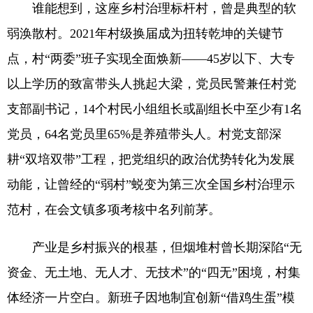
谁能想到，这座乡村治理标杆村，曾是典型的软
弱涣散村。2021年村级换届成为扭转乾坤的关键节
点，村“两委”班子实现全面焕新——45岁以下、大专
以上学历的致富带头人挑起大梁，党员民警兼任村党
支部副书记，14个村民小组组长或副组长中至少有1名
党员，64名党员里65%是养殖带头人。村党支部深
耕“双培双带”工程，把党组织的政治优势转化为发展
动能，让曾经的“弱村”蜕变为第三次全国乡村治理示
范村，在会文镇多项考核中名列前茅。
产业是乡村振兴的根基，但烟堆村曾长期深陷“无
资金、无土地、无人才、无技术”的“四无”困境，村集
体经济一片空白。新班子因地制宜创新“借鸡生蛋”模